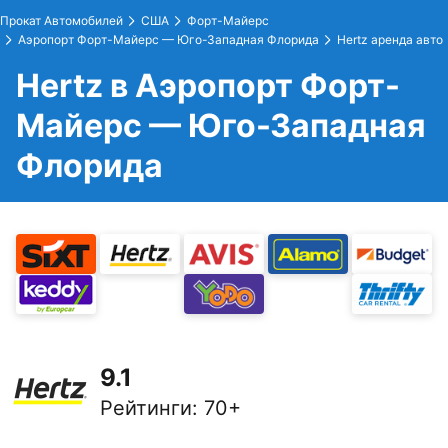
Прокат Автомобилей
США
Форт-Майерс
Аэропорт Форт-Майерс — Юго-Западная Флорида
Hertz аренда авто
Hertz в Аэропорт Форт-
Майерс — Юго-Западная
Флорида
9.1
Рейтинги
:
70+