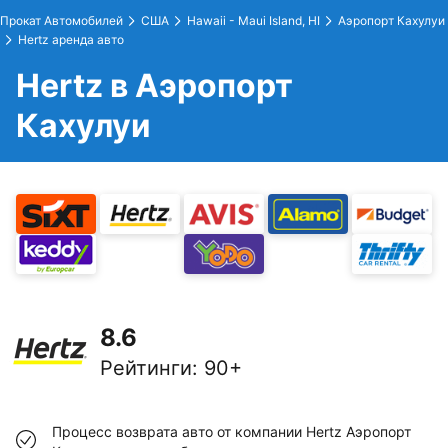
Прокат Автомобилей
США
Hawaii - Maui Island, HI
Аэропорт Кахулуи
Hertz аренда авто
Hertz в Аэропорт
Кахулуи
8.6
Рейтинги
:
90+
Процесс возврата авто от компании Hertz Аэропорт