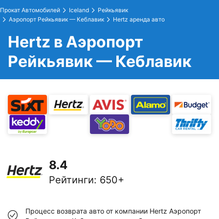
Прокат Автомобилей
Iceland
Рейкьявик
Аэропорт Рейкьявик — Кеблавик
Hertz аренда авто
Hertz в Аэропорт
Рейкьявик — Кеблавик
8.4
Рейтинги
:
650+
Процесс возврата авто от компании Hertz Аэропорт