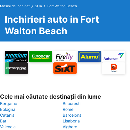
Maşini de inchiriat
SUA
Fort Walton Beach
Inchirieri auto in Fort
Walton Beach
Cele mai căutate destinații din lume
Bergamo
București
Bologna
Rome
Catania
Barcelona
Bari
Lisabona
Valencia
Alghero