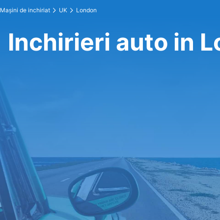
Maşini de inchiriat
UK
London
Inchirieri auto in 