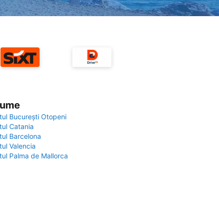
 lume
tul București Otopeni
tul Catania
tul Barcelona
tul Valencia
tul Palma de Mallorca