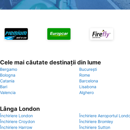
Cele mai căutate destinații din lume
Bergamo
București
Bologna
Rome
Catania
Barcelona
Bari
Lisabona
Valencia
Alghero
Lânga London
Închiriere London
Închiriere Aeroportul Lond
Închiriere Croydon
Închiriere Bromley
Închiriere Harrow
Închiriere Sutton