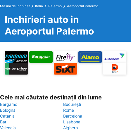
Maşini de inchiriat
Italia
Palermo
Aeroportul Palermo
Inchirieri auto in
Aeroportul Palermo
Cele mai căutate destinații din lume
Bergamo
București
Bologna
Rome
Catania
Barcelona
Bari
Lisabona
Valencia
Alghero