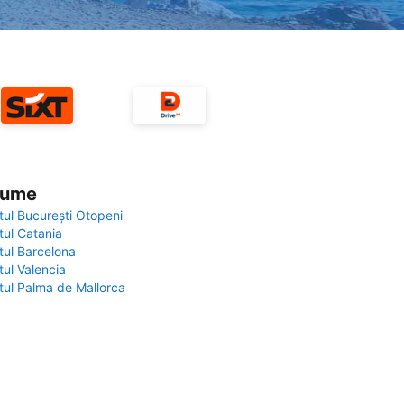
 lume
tul București Otopeni
tul Catania
tul Barcelona
tul Valencia
tul Palma de Mallorca