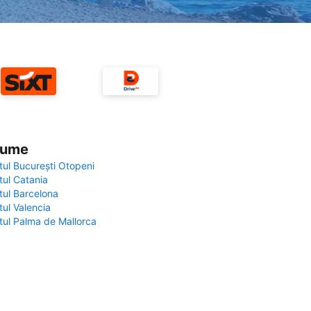
 lume
tul București Otopeni
tul Catania
tul Barcelona
tul Valencia
tul Palma de Mallorca