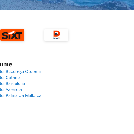
 lume
tul București Otopeni
tul Catania
tul Barcelona
tul Valencia
tul Palma de Mallorca