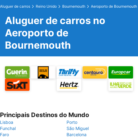
Aluguer de carros
Reino Unido
Bournemouth
Aeroporto de Bournemouth
Aluguer de carros no
Aeroporto de
Bournemouth
Principais Destinos do Mundo
Lisboa
Porto
Funchal
São Miguel
Faro
Barcelona