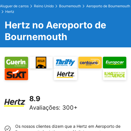
Aluguer de carros
Reino Unido
Bournemouth
Aeroporto de Bournemouth
Hertz
Hertz no Aeroporto de
Bournemouth
8.9
Avaliações
:
300+
Os nossos clientes dizem que a Hertz em Aeroporto de