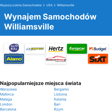
Wypożyczalnia Samochodów
USA
Williamsville
Wynajem Samochodów
Williamsville
Najpopularniejsze miejsca świata
Warszawa
Bergamo
Mallorca
Lizbona
Malaga
Katania
London
Bari
Barcelona
Rzym