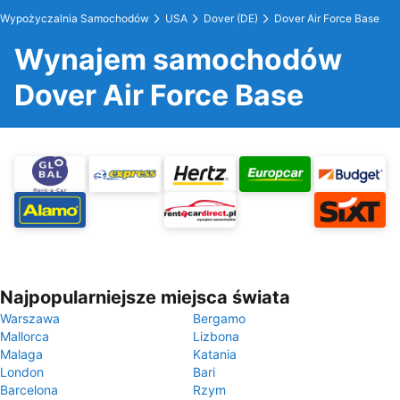
Wypożyczalnia Samochodów
USA
Dover (DE)
Dover Air Force Base
Wynajem samochodów
Dover Air Force Base
Najpopularniejsze miejsca świata
Warszawa
Bergamo
Mallorca
Lizbona
Malaga
Katania
London
Bari
Barcelona
Rzym