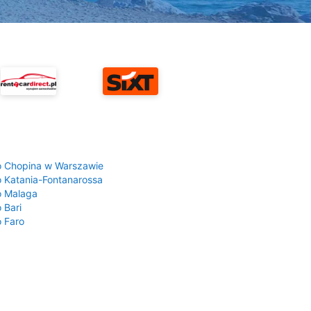
a
o Chopina w Warszawie
o Katania-Fontanarossa
o Malaga
 Bari
o Faro