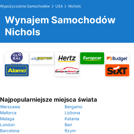
Wypożyczalnia Samochodów
USA
Nichols
Wynajem Samochodów
Nichols
Najpopularniejsze miejsca świata
Warszawa
Bergamo
Mallorca
Lizbona
Malaga
Katania
London
Bari
Barcelona
Rzym