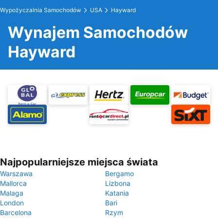
Wypożyczalnia Samochodów
USA
Hayward
Wynajem Samochodów
Hayward
Najpopularniejsze miejsca świata
Warszawa
Bergamo
Mallorca
Lizbona
Malaga
Katania
London
Bari
Barcelona
Rzym