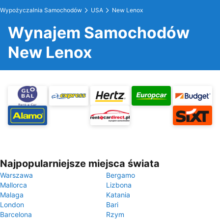
Wypożyczalnia Samochodów
USA
New Lenox
Wynajem Samochodów
New Lenox
Najpopularniejsze miejsca świata
Warszawa
Bergamo
Mallorca
Lizbona
Malaga
Katania
London
Bari
Barcelona
Rzym