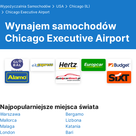
Wypożyczalnia Samochodów
USA
Chicago (IL)
Chicago Executive Airport
Wynajem samochodów
Chicago Executive Airport
Najpopularniejsze miejsca świata
Warszawa
Bergamo
Mallorca
Lizbona
Malaga
Katania
London
Bari