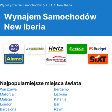
Wypożyczalnia Samochodów
USA
New Iberia
Wynajem Samochodów
New Iberia
Najpopularniejsze miejsca świata
Warszawa
Bergamo
Mallorca
Lizbona
Malaga
Katania
London
Bari
Barcelona
Rzym