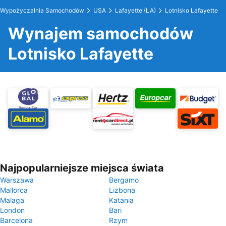
Wypożyczalnia Samochodów
USA
Lafayette (LA)
Lotnisko Lafayette
Wynajem samochodów
Lotnisko Lafayette
Najpopularniejsze miejsca świata
Warszawa
Bergamo
Mallorca
Lizbona
Malaga
Katania
London
Bari
Barcelona
Rzym