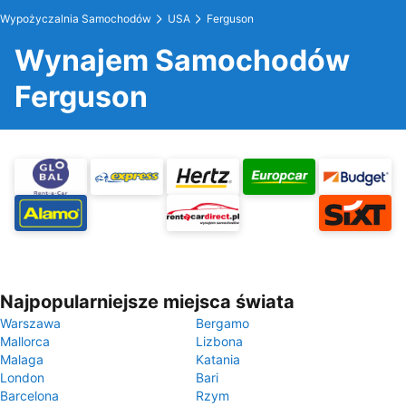
Wypożyczalnia Samochodów
USA
Ferguson
Wynajem Samochodów
Ferguson
Najpopularniejsze miejsca świata
Warszawa
Bergamo
Mallorca
Lizbona
Malaga
Katania
London
Bari
Barcelona
Rzym