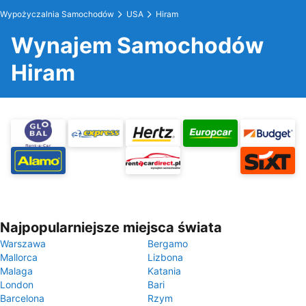
Wypożyczalnia Samochodów
USA
Hiram
Wynajem Samochodów
Hiram
Najpopularniejsze miejsca świata
Warszawa
Bergamo
Mallorca
Lizbona
Malaga
Katania
London
Bari
Barcelona
Rzym