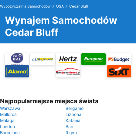
Wypożyczalnia Samochodów
USA
Cedar Bluff
Wynajem Samochodów
Cedar Bluff
Najpopularniejsze miejsca świata
Warszawa
Bergamo
Mallorca
Lizbona
Malaga
Katania
London
Bari
Barcelona
Rzym