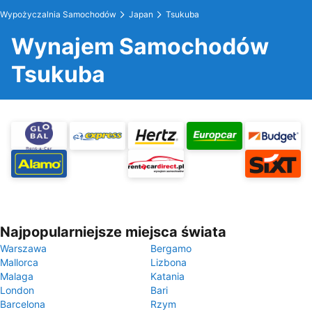
Wypożyczalnia Samochodów
Japan
Tsukuba
Wynajem Samochodów
Tsukuba
Najpopularniejsze miejsca świata
Warszawa
Bergamo
Mallorca
Lizbona
Malaga
Katania
London
Bari
Barcelona
Rzym