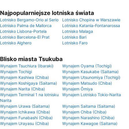
Najpopularniejsze lotniska świata
Lotnisko Bergamo-Orio al Serio
Lotnisko Chopina w Warszawie
Lotnisko Palma de Mallorca
Lotnisko Katania-Fontanarossa
Lotnisko Lisbona-Portela
Lotnisko Malaga
Lotnisko Barcelona-El Prat
Lotnisko Bari
Lotnisko Alghero
Lotnisko Faro
Blisko miasta Tsukuba
Wynajem Tsuchiura (Ibaraki)
Wynajem Oyama (Tochigi)
Wynajem Tochigi
Wynajem Kasukabe (Saitama)
Wynajem Kashiwa (Chiba)
Wynajem Utsunomiya (Tochigi)
Wynajem Koshigaya (Saitama)
Wynajem Matsudo (Chiba)
Wynajem Narita (Chiba)
Wynajem Ōmiya
Wynajem Terminal 1 na lotnisku
Wynajem Lotnisko Tokio-Narita
Narita
Wynajem Urawa (Saitama)
Wynajem Saitama (Saitama)
Wynajem Ichikawa (Chiba)
Wynajem Chiba (Chiba)
Wynajem Funabashi (Chiba)
Wynajem Narashino (Chiba)
Wynajem Urayasu (Chiba)
Wynajem Kawagoe (Saitama)