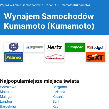
Wypożyczalnia Samochodów
Japan
Kumamoto (Kumamoto)
Wynajem Samochodów
Kumamoto (Kumamoto)
Najpopularniejsze miejsca świata
Warszawa
Bergamo
Mallorca
Lizbona
Malaga
Katania
London
Bari
Barcelona
Rzym