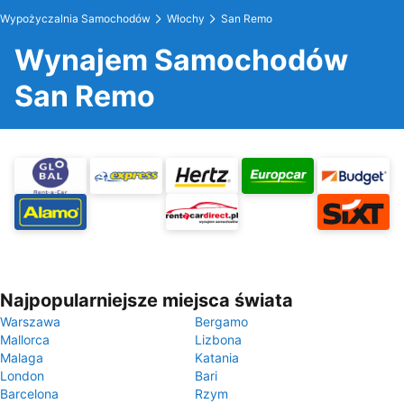
Wypożyczalnia Samochodów
Włochy
San Remo
Wynajem Samochodów
San Remo
Najpopularniejsze miejsca świata
Warszawa
Bergamo
Mallorca
Lizbona
Malaga
Katania
London
Bari
Barcelona
Rzym