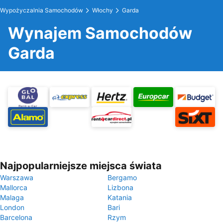
Wypożyczalnia Samochodów
Włochy
Garda
Wynajem Samochodów
Garda
Najpopularniejsze miejsca świata
Warszawa
Bergamo
Mallorca
Lizbona
Malaga
Katania
London
Bari
Barcelona
Rzym