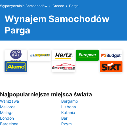
Wypożyczalnia Samochodów
Greece
Parga
Wynajem Samochodów
Parga
Najpopularniejsze miejsca świata
Warszawa
Bergamo
Mallorca
Lizbona
Malaga
Katania
London
Bari
Barcelona
Rzym