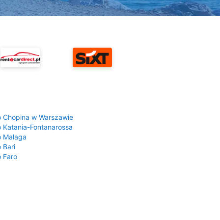
a
o Chopina w Warszawie
o Katania-Fontanarossa
o Malaga
 Bari
o Faro