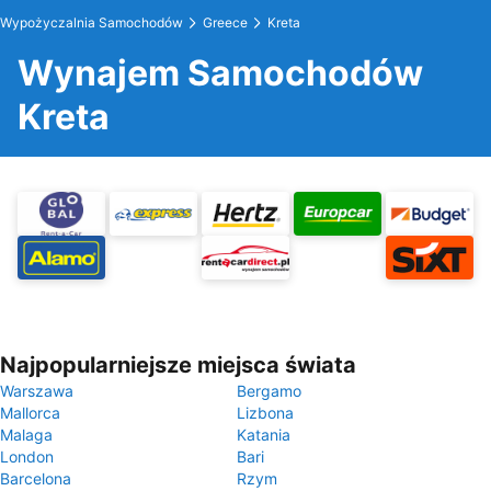
Wypożyczalnia Samochodów
Greece
Kreta
Wynajem Samochodów
Kreta
Najpopularniejsze miejsca świata
Warszawa
Bergamo
Mallorca
Lizbona
Malaga
Katania
London
Bari
Barcelona
Rzym