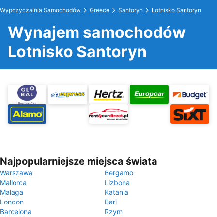
Wypożyczalnia Samochodów
Greece
Santoryn
Lotnisko Santoryn
Wynajem samochodów
Lotnisko Santoryn
Najpopularniejsze miejsca świata
Warszawa
Bergamo
Mallorca
Lizbona
Malaga
Katania
London
Bari
Barcelona
Rzym