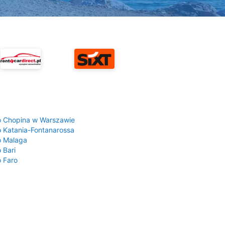
a
o Chopina w Warszawie
o Katania-Fontanarossa
o Malaga
 Bari
o Faro