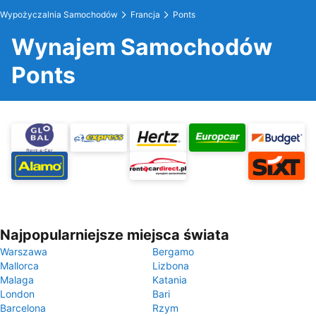
Wypożyczalnia Samochodów
Francja
Ponts
Wynajem Samochodów
Ponts
Najpopularniejsze miejsca świata
Warszawa
Bergamo
Mallorca
Lizbona
Malaga
Katania
London
Bari
Barcelona
Rzym