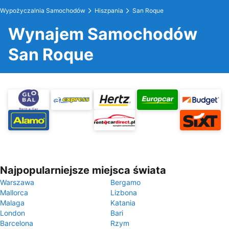
Wypożyczalnia Samochodów
Hiszpania
San Roque
Wynajem Samochodów
San Roque
Najpopularniejsze miejsca świata
Warszawa
Bergamo
Mallorca
Lizbona
Malaga
Katania
London
Bari
Barcelona
Rzym