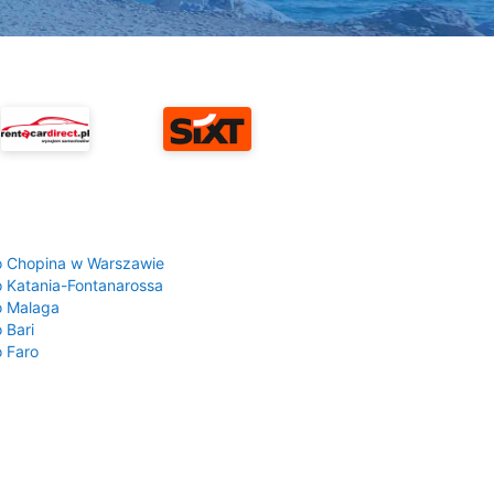
a
o Chopina w Warszawie
o Katania-Fontanarossa
o Malaga
 Bari
o Faro