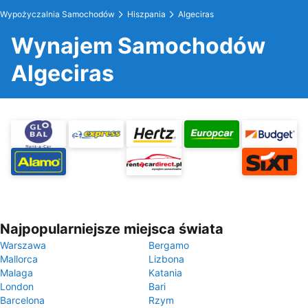
Wypożyczalnia Samochodów
Hiszpania
Algeciras
Wynajem Samochodów
Algeciras
Najpopularniejsze miejsca świata
Warszawa
Bergamo
Mallorca
Lizbona
Malaga
Katania
London
Bari
Barcelona
Rzym