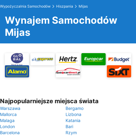
Wypożyczalnia Samochodów
Hiszpania
Mijas
Wynajem Samochodów
Mijas
Najpopularniejsze miejsca świata
Warszawa
Bergamo
Mallorca
Lizbona
Malaga
Katania
London
Bari
Barcelona
Rzym