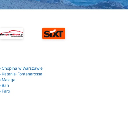
a
o Chopina w Warszawie
o Katania-Fontanarossa
o Malaga
 Bari
o Faro