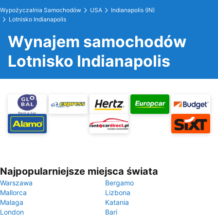
Wypożyczalnia Samochodów
USA
Indianapolis (IN)
Lotnisko Indianapolis
Wynajem samochodów
Lotnisko Indianapolis
Najpopularniejsze miejsca świata
Warszawa
Bergamo
Mallorca
Lizbona
Malaga
Katania
London
Bari