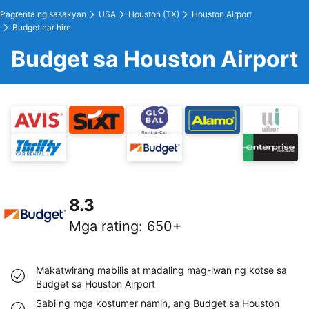
Pagrenta ng sasakyan
USA
Houston (TX)
Houston Airport
Budget car hire
Budget sa Houston Airport
8.3
Mga rating
:
650+
Makatwirang mabilis at madaling mag-iwan ng kotse sa
Budget sa Houston Airport
Sabi ng mga kostumer namin, ang Budget sa Houston