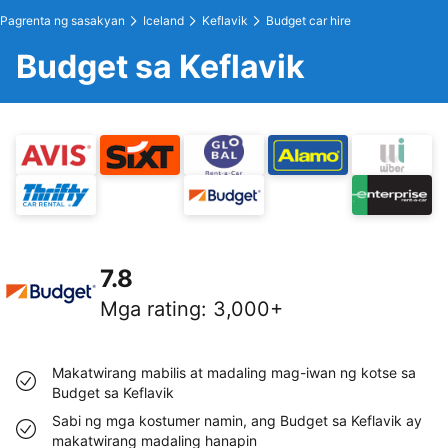
Pagrenta ng sasakyan
Iceland
Keflavik
Budget car hire
Budget sa Keflavik
7.8
Mga rating
:
3,000+
Makatwirang mabilis at madaling mag-iwan ng kotse sa
Budget sa Keflavik
Sabi ng mga kostumer namin, ang Budget sa Keflavik ay
makatwirang madaling hanapin