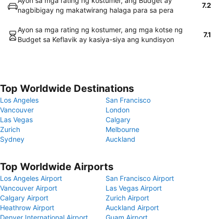
Ayon sa mga rating ng kostumer, ang Budget ay
7.2
nagbibigay ng makatwirang halaga para sa pera
Ayon sa mga rating ng kostumer, ang mga kotse ng
7.1
Budget sa Keflavik ay kasiya-siya ang kundisyon
Top Worldwide Destinations
Los Angeles
San Francisco
Vancouver
London
Las Vegas
Calgary
Zurich
Melbourne
Sydney
Auckland
Top Worldwide Airports
Los Angeles Airport
San Francisco Airport
Vancouver Airport
Las Vegas Airport
Calgary Airport
Zurich Airport
Heathrow Airport
Auckland Airport
Denver International Airport
Guam Airport