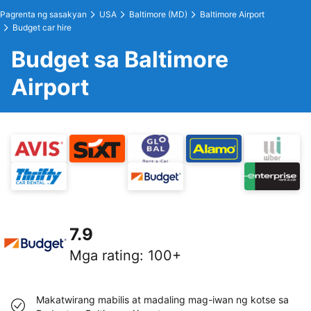
Pagrenta ng sasakyan
USA
Baltimore (MD)
Baltimore Airport
Budget car hire
Budget sa Baltimore
Airport
7.9
Mga rating
:
100+
Makatwirang mabilis at madaling mag-iwan ng kotse sa