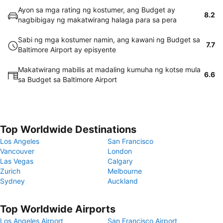
Ayon sa mga rating ng kostumer, ang Budget ay
8.2
nagbibigay ng makatwirang halaga para sa pera
Sabi ng mga kostumer namin, ang kawani ng Budget sa
7.7
Baltimore Airport ay episyente
Makatwirang mabilis at madaling kumuha ng kotse mula
6.6
sa Budget sa Baltimore Airport
Top Worldwide Destinations
Los Angeles
San Francisco
Vancouver
London
Las Vegas
Calgary
Zurich
Melbourne
Sydney
Auckland
Top Worldwide Airports
Los Angeles Airport
San Francisco Airport