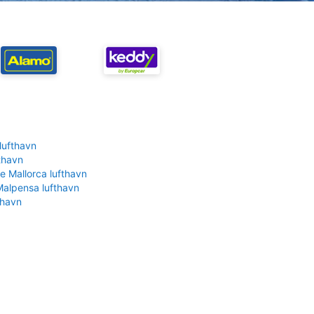
lufthavn
fthavn
e Mallorca lufthavn
Malpensa lufthavn
thavn