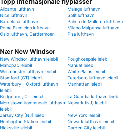
Topp internasjonale flyplasser
Alicante lufthavn
Malaga lufthavn
Nice lufthavn
Split lufthavn
Barcelona lufthavn
Palma de Mallorca lufthavn
Roma Fiumicino lufthavn
Milano Malpensa lufthavn
Oslo lufthavn, Gardermoen
Pisa lufthavn
Nær New Windsor
New Windsor lufthavn leiebil
Poughkeepsie leiebil
Mahopac leiebil
Nanuet leiebil
Westchester lufthavn leiebil
White Plains leiebil
Stamford (CT) leiebil
Teterboro lufthavn leiebil
Waterbury – Oxford lufthavn
Manhattan leiebil
leiebil
Bridgeport, CT leiebil
La Guardia lufthavn leiebil
Morristown kommunale lufthavn
Newark (NJ) leiebil
leiebil
Jersey City (NJ) leiebil
New York leiebil
Huntington Station leiebil
Newark lufthavn leiebil
Hicksville leiebil
Garden City leiebil