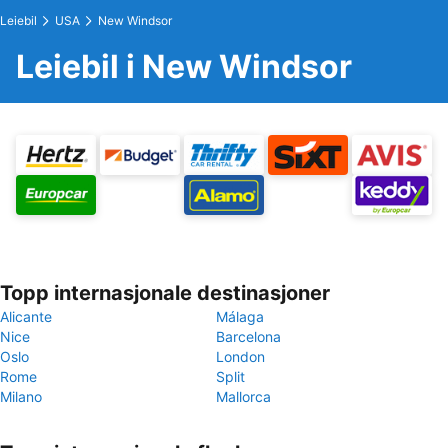
Leiebil
USA
New Windsor
Leiebil i New Windsor
Topp internasjonale destinasjoner
Alicante
Málaga
Nice
Barcelona
Oslo
London
Rome
Split
Milano
Mallorca