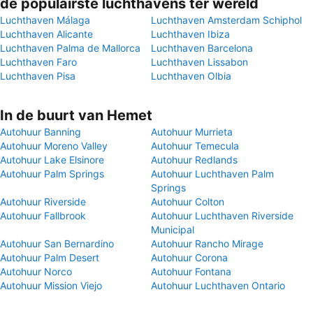
de populairste luchthavens ter wereld
Luchthaven Málaga
Luchthaven Amsterdam Schiphol
Luchthaven Alicante
Luchthaven Ibiza
Luchthaven Palma de Mallorca
Luchthaven Barcelona
Luchthaven Faro
Luchthaven Lissabon
Luchthaven Pisa
Luchthaven Olbia
In de buurt van Hemet
Autohuur Banning
Autohuur Murrieta
Autohuur Moreno Valley
Autohuur Temecula
Autohuur Lake Elsinore
Autohuur Redlands
Autohuur Palm Springs
Autohuur Luchthaven Palm
Springs
Autohuur Riverside
Autohuur Colton
Autohuur Fallbrook
Autohuur Luchthaven Riverside
Municipal
Autohuur San Bernardino
Autohuur Rancho Mirage
Autohuur Palm Desert
Autohuur Corona
Autohuur Norco
Autohuur Fontana
Autohuur Mission Viejo
Autohuur Luchthaven Ontario