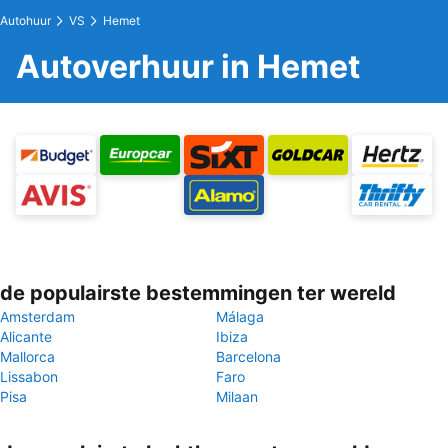
Autohuur
VS
Hemet
Autoverhuur in Hemet
de populairste bestemmingen ter wereld
Amsterdam
Málaga
Alicante
Ibiza
Mallorca
Barcelona
Lissabon
Faro
Pisa
Milaan