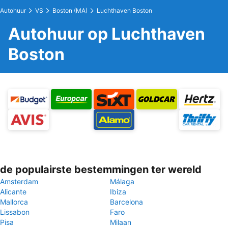
Autohuur
VS
Boston (MA)
Luchthaven Boston
Autohuur op Luchthaven
Boston
de populairste bestemmingen ter wereld
Amsterdam
Málaga
Alicante
Ibiza
Mallorca
Barcelona
Lissabon
Faro
Pisa
Milaan