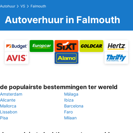
Autohuur
VS
Falmouth
Autoverhuur in Falmouth
de populairste bestemmingen ter wereld
Amsterdam
Málaga
Alicante
Ibiza
Mallorca
Barcelona
Lissabon
Faro
Pisa
Milaan