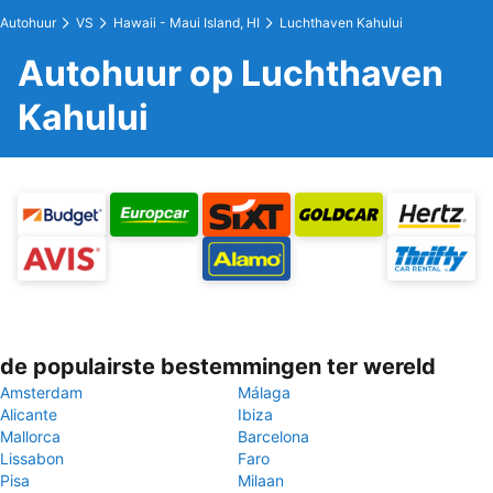
Autohuur
VS
Hawaii - Maui Island, HI
Luchthaven Kahului
Autohuur op Luchthaven
Kahului
de populairste bestemmingen ter wereld
Amsterdam
Málaga
Alicante
Ibiza
Mallorca
Barcelona
Lissabon
Faro
Pisa
Milaan