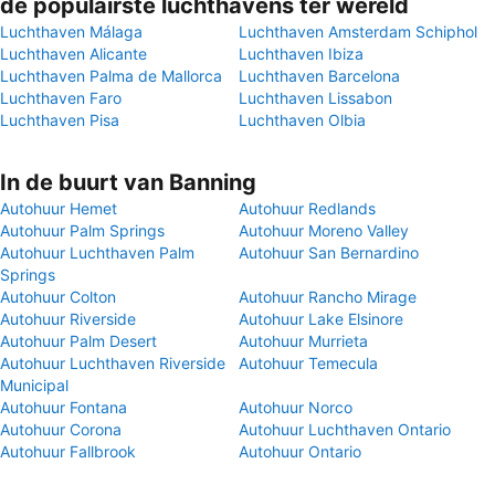
de populairste luchthavens ter wereld
Luchthaven Málaga
Luchthaven Amsterdam Schiphol
Luchthaven Alicante
Luchthaven Ibiza
Luchthaven Palma de Mallorca
Luchthaven Barcelona
Luchthaven Faro
Luchthaven Lissabon
Luchthaven Pisa
Luchthaven Olbia
In de buurt van Banning
Autohuur Hemet
Autohuur Redlands
Autohuur Palm Springs
Autohuur Moreno Valley
Autohuur Luchthaven Palm
Autohuur San Bernardino
Springs
Autohuur Colton
Autohuur Rancho Mirage
Autohuur Riverside
Autohuur Lake Elsinore
Autohuur Palm Desert
Autohuur Murrieta
Autohuur Luchthaven Riverside
Autohuur Temecula
Municipal
Autohuur Fontana
Autohuur Norco
Autohuur Corona
Autohuur Luchthaven Ontario
Autohuur Fallbrook
Autohuur Ontario