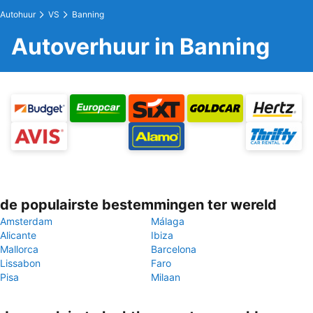
Autohuur
VS
Banning
Autoverhuur in Banning
de populairste bestemmingen ter wereld
Amsterdam
Málaga
Alicante
Ibiza
Mallorca
Barcelona
Lissabon
Faro
Pisa
Milaan