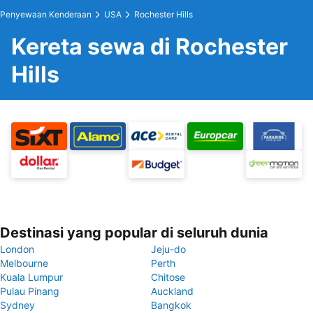
Penyewaan Kenderaan
USA
Rochester Hills
Kereta sewa di Rochester
Hills
Destinasi yang popular di seluruh dunia
London
Jeju-do
Melbourne
Perth
Kuala Lumpur
Chitose
Pulau Pinang
Auckland
Sydney
Bangkok